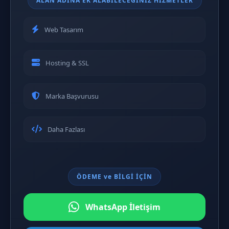
ALAN ADINA EK ALABİLECEĞİNİZ HİZMETLER
Web Tasarım
Hosting & SSL
Marka Başvurusu
Daha Fazlası
ÖDEME ve BİLGİ İÇİN
WhatsApp İletişim