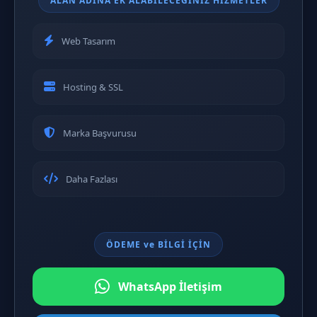
ALAN ADINA EK ALABİLECEĞİNİZ HİZMETLER
Web Tasarım
Hosting & SSL
Marka Başvurusu
Daha Fazlası
ÖDEME ve BİLGİ İÇİN
WhatsApp İletişim