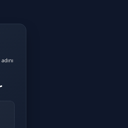
 adını
r