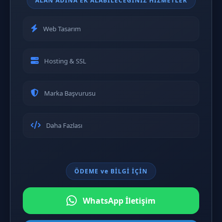
ALAN ADINA EK ALABİLECEĞİNİZ HİZMETLER
Web Tasarım
Hosting & SSL
Marka Başvurusu
Daha Fazlası
ÖDEME ve BİLGİ İÇİN
WhatsApp İletişim